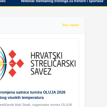
Webinar mentalnog treninga za trenere i sportaše
Sve vijesti
romjena satnice turnira OLUJA 2026
bog visokih temperatura
treličarski klub Sisak, organizator turnira OLUJA