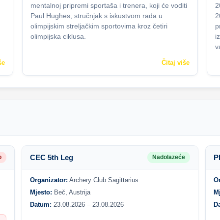
mentalnoj pripremi sportaša i trenera, koji će voditi
2
Paul Hughes, stručnjak s iskustvom rada u
2
olimpijskim streljačkim sportovima kroz četiri
p
olimpijska ciklusa.
i
v
še
Čitaj više
CEC 5th Leg
P
o
Nadolazeće
Organizator:
Archery Club Sagittarius
O
Mjesto:
Beč, Austrija
M
Datum:
23.08.2026 – 23.08.2026
D