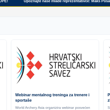
!
Upoznajte naše mlade reprezentativce: Maks Posavec
Webinar mentalnog treninga za trenere i
P
sportaše
z
World Archery Asia organizira webinar posvećen
S