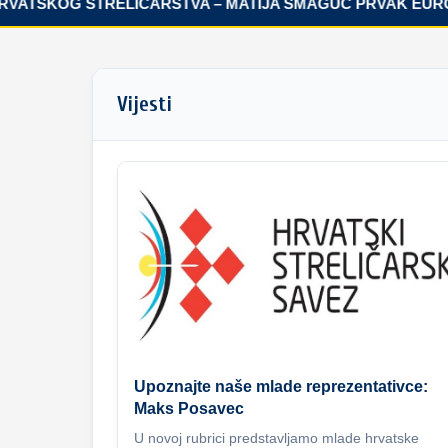
ATSKOG STRELIČARSTVA – MATIJA ŠMAGUC PRVAK EUROPE
Vijesti
Upoznajte naše mlade reprezentativce:
Maks Posavec
U novoj rubrici predstavljamo mlade hrvatske