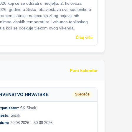
026 koji će se održati u nedjelju, 2. kolovoza
026. godine u Sisku, obavještava sve sudionike o
romjeni satnice natjecanja zbog najavljenih
znimno visokih temperatura i vrhunca toplinskog
ala koji se očekuje tijekom ovog vikenda.
Čitaj više
Puni kalendar
RVENSTVO HRVATSKE
Sljedeće
rganizator:
SK Sisak
jesto:
Sisak
atum:
29.08.2026 – 30.08.2026