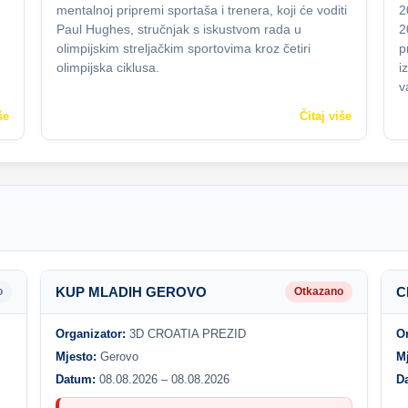
mentalnoj pripremi sportaša i trenera, koji će voditi
2
Paul Hughes, stručnjak s iskustvom rada u
2
olimpijskim streljačkim sportovima kroz četiri
p
olimpijska ciklusa.
i
v
še
Čitaj više
KUP MLADIH GEROVO
C
o
Otkazano
Organizator:
3D CROATIA PREZID
O
Mjesto:
Gerovo
M
Datum:
08.08.2026 – 08.08.2026
D