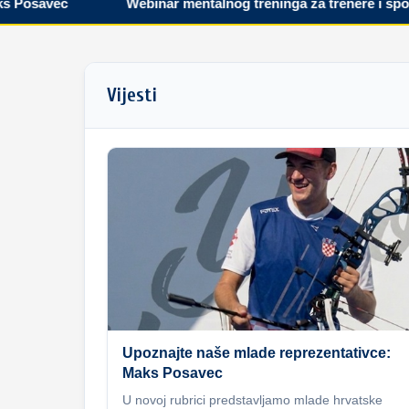
savec
Webinar mentalnog treninga za trenere i sportaše
Vijesti
Upoznajte naše mlade reprezentativce:
Maks Posavec
U novoj rubrici predstavljamo mlade hrvatske