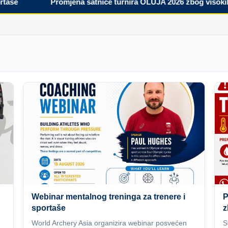
Promjena satnice turnira OLUJA 2026 zbog visokih tem
Webinar mentalnog treninga za trenere i
P
sportaše
z
World Archery Asia organizira webinar posvećen
S