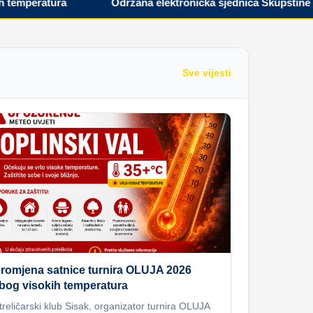
peratura
Održana elektronička sjednica Skupštine Hrvat
Sve vijesti
romjena satnice turnira OLUJA 2026
bog visokih temperatura
treličarski klub Sisak, organizator turnira OLUJA