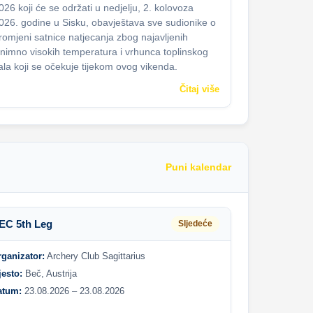
026 koji će se održati u nedjelju, 2. kolovoza
026. godine u Sisku, obavještava sve sudionike o
romjeni satnice natjecanja zbog najavljenih
znimno visokih temperatura i vrhunca toplinskog
ala koji se očekuje tijekom ovog vikenda.
Čitaj više
Puni kalendar
EC 5th Leg
Sljedeće
rganizator:
Archery Club Sagittarius
jesto:
Beč, Austrija
atum:
23.08.2026 – 23.08.2026