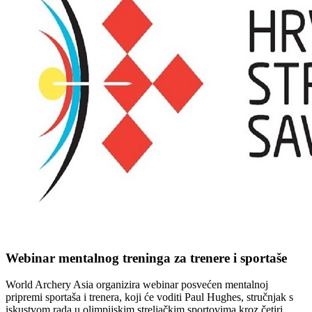
Webinar mentalnog treninga za trenere i sportaše
World Archery Asia organizira webinar posvećen mentalnoj
pripremi sportaša i trenera, koji će voditi Paul Hughes, stručnjak s
iskustvom rada u olimpijskim streljačkim sportovima kroz četiri