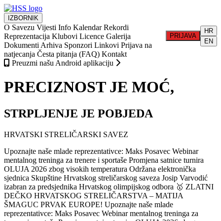
IZBORNIK
O Savezu
Vijesti
Info
Kalendar
Rekordi
HR
Reprezentacija
Klubovi
Licence
Galerija
PRIJAVA
EN
Dokumenti
Arhiva
Sponzori
Linkovi
Prijava na
natjecanja
Česta pitanja (FAQ)
Kontakt
Preuzmi našu Android aplikaciju
PRECIZNOST JE MOĆ,
STRPLJENJE JE POBJEDA
HRVATSKI STRELIČARSKI SAVEZ
Upoznajte naše mlade reprezentativce: Maks Posavec
Webinar
mentalnog treninga za trenere i sportaše
Promjena satnice turnira
OLUJA 2026 zbog visokih temperatura
Održana elektronička
sjednica Skupštine Hrvatskog streličarskog saveza
Josip Varvodić
izabran za predsjednika Hrvatskog olimpijskog odbora
🥇 ZLATNI
DEČKO HRVATSKOG STRELIČARSTVA – MATIJA
ŠMAGUC PRVAK EUROPE!
Upoznajte naše mlade
reprezentativce: Maks Posavec
Webinar mentalnog treninga za