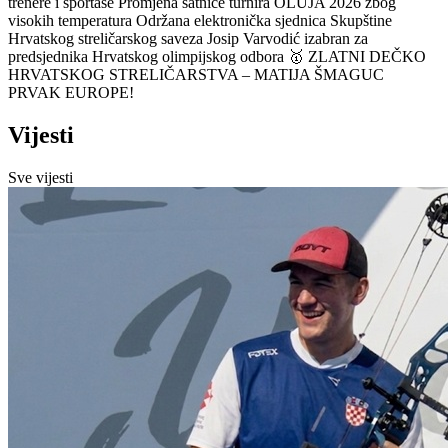
trenere i sportaše
Promjena satnice turnira OLUJA 2026 zbog
visokih temperatura
Održana elektronička sjednica Skupštine
Hrvatskog streličarskog saveza
Josip Varvodić izabran za
predsjednika Hrvatskog olimpijskog odbora
🥇 ZLATNI DEČKO
HRVATSKOG STRELIČARSTVA – MATIJA ŠMAGUC
PRVAK EUROPE!
Vijesti
Sve vijesti