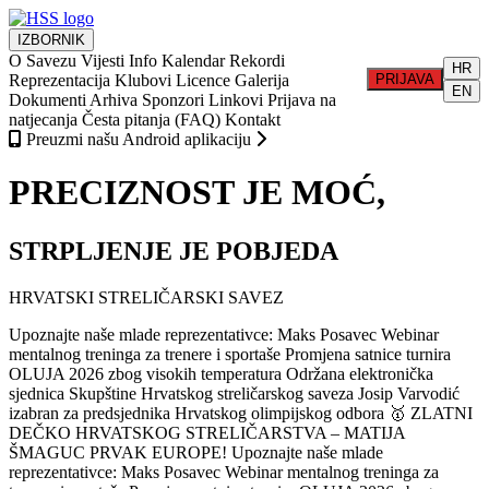
IZBORNIK
O Savezu
Vijesti
Info
Kalendar
Rekordi
HR
Reprezentacija
Klubovi
Licence
Galerija
PRIJAVA
EN
Dokumenti
Arhiva
Sponzori
Linkovi
Prijava na
natjecanja
Česta pitanja (FAQ)
Kontakt
Preuzmi našu Android aplikaciju
PRECIZNOST JE MOĆ,
STRPLJENJE JE POBJEDA
HRVATSKI STRELIČARSKI SAVEZ
Upoznajte naše mlade reprezentativce: Maks Posavec
Webinar
mentalnog treninga za trenere i sportaše
Promjena satnice turnira
OLUJA 2026 zbog visokih temperatura
Održana elektronička
sjednica Skupštine Hrvatskog streličarskog saveza
Josip Varvodić
izabran za predsjednika Hrvatskog olimpijskog odbora
🥇 ZLATNI
DEČKO HRVATSKOG STRELIČARSTVA – MATIJA
ŠMAGUC PRVAK EUROPE!
Upoznajte naše mlade
reprezentativce: Maks Posavec
Webinar mentalnog treninga za