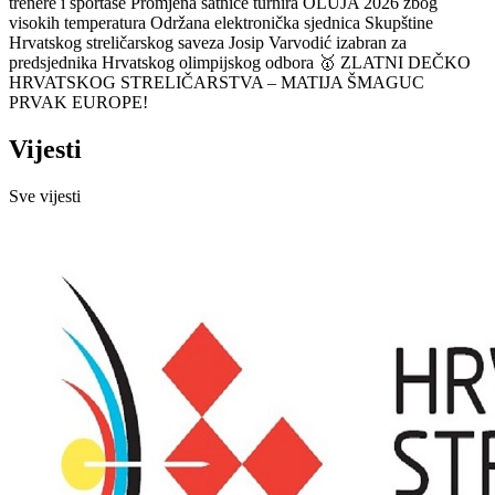
trenere i sportaše
Promjena satnice turnira OLUJA 2026 zbog
visokih temperatura
Održana elektronička sjednica Skupštine
Hrvatskog streličarskog saveza
Josip Varvodić izabran za
predsjednika Hrvatskog olimpijskog odbora
🥇 ZLATNI DEČKO
HRVATSKOG STRELIČARSTVA – MATIJA ŠMAGUC
PRVAK EUROPE!
Vijesti
Sve vijesti