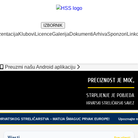
IZBORNIK
entacija
Klubovi
Licence
Galerija
Dokumenti
Arhiva
Sponzori
Linko
Preuzmi našu Android aplikaciju
PRECIZNOST JE MOĆ,
STRPLJENJE JE POBJEDA
HRVATSKI STRELIČARSKI SAVEZ
RVATSKOG STRELIČARSTVA – MATIJA ŠMAGUC PRVAK EUROPE!
Upoznajte naš
Vijesti
Sve vijesti