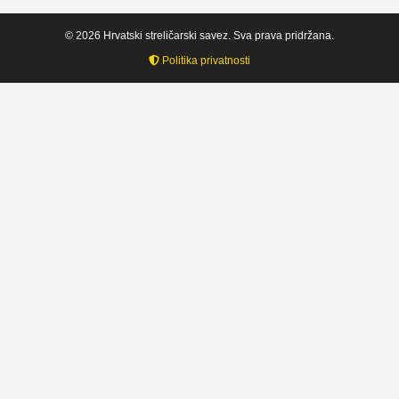
© 2026 Hrvatski streličarski savez. Sva prava pridržana.
Politika privatnosti