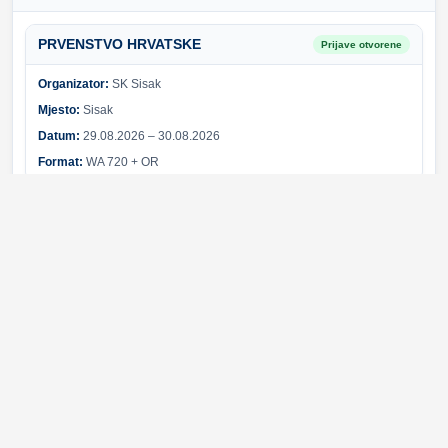
PRVENSTVO HRVATSKE
Prijave otvorene
Organizator:
SK Sisak
Mjesto:
Sisak
Datum:
29.08.2026 – 30.08.2026
Format:
WA 720 + OR
Sponzori i partneri
Svi sponzori
Greška pri učitavanju sponzora.
© 2026 Hrvatski streličarski savez. Sva prava pridržana.