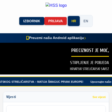
IZBORNIK
PRIJAVA
HR
EN
Preuzmi našu Android aplikaciju
PRECIZNOST JE MOĆ,
STRPLJENJE JE POBJEDA
HRVATSKI STRELIČARSKI SAVEZ
TSKOG STRELIČARSTVA – MATIJA ŠMAGUC PRVAK EUROPE!
Upoznajte naše ml
Vijesti
Sve vijesti