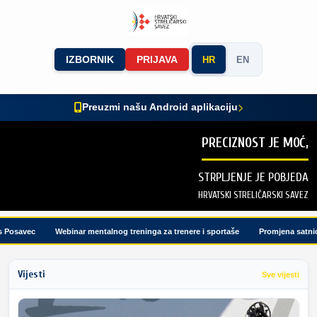
IZBORNIK
PRIJAVA
HR
EN
Preuzmi našu Android aplikaciju
PRECIZNOST JE MOĆ,
STRPLJENJE JE POBJEDA
HRVATSKI STRELIČARSKI SAVEZ
osavec
Webinar mentalnog treninga za trenere i sportaše
Promjena satnice 
Vijesti
Sve vijesti