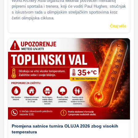
World Archery Asia organizira webinar posvećen mentalnoj
pripremi sportaša i trenera, koji će voditi Paul Hughes, stručnjak
s iskustvom rada u olimpijskim streljačkim sportovima kroz
četiri olimpijska ciklusa.
Čitaj više
Promjena satnice turnira OLUJA 2026 zbog visokih
temperatura