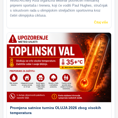
World Archery Asia organizira webinar posvećen mentalnoj
pripremi sportaša i trenera, koji će voditi Paul Hughes, stručnjak
s iskustvom rada u olimpijskim streljačkim sportovima kroz
četiri olimpijska ciklusa.
Čitaj više
Promjena satnice turnira OLUJA 2026 zbog visokih
temperatura