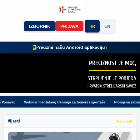
IZBORNIK
PRIJAVA
HR
EN
Preuzmi našu Android aplikaciju
PRECIZNOST JE MOĆ,
STRPLJENJE JE POBJEDA
HRVATSKI STRELIČARSKI SAVEZ
osavec
Webinar mentalnog treninga za trenere i sportaše
Promjena satnice 
Vijesti
Sve vijesti