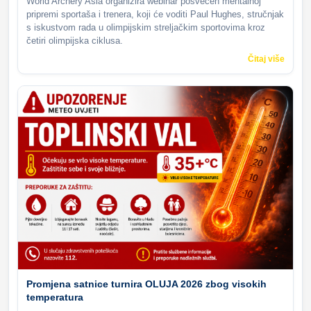
World Archery Asia organizira webinar posvećen mentalnoj
pripremi sportaša i trenera, koji će voditi Paul Hughes, stručnjak
s iskustvom rada u olimpijskim streljačkim sportovima kroz
četiri olimpijska ciklusa.
Čitaj više
Promjena satnice turnira OLUJA 2026 zbog visokih
temperatura