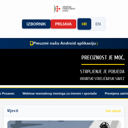
IZBORNIK
PRIJAVA
HR
EN
Preuzmi našu Android aplikaciju
PRECIZNOST JE MOĆ,
STRPLJENJE JE POBJEDA
HRVATSKI STRELIČARSKI SAVEZ
osavec
Webinar mentalnog treninga za trenere i sportaše
Promjena satnice 
Vijesti
Sve vijesti