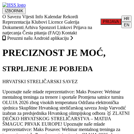
IZBORNIK
O Savezu
Vijesti
Info
Kalendar
Rekordi
HR
Reprezentacija
Klubovi
Licence
Galerija
PRIJAVA
EN
Dokumenti
Arhiva
Sponzori
Linkovi
Prijava na
natjecanja
Česta pitanja (FAQ)
Kontakt
Preuzmi našu Android aplikaciju
PRECIZNOST JE MOĆ,
STRPLJENJE JE POBJEDA
HRVATSKI STRELIČARSKI SAVEZ
Upoznajte naše mlade reprezentativce: Maks Posavec
Webinar
mentalnog treninga za trenere i sportaše
Promjena satnice turnira
OLUJA 2026 zbog visokih temperatura
Održana elektronička
sjednica Skupštine Hrvatskog streličarskog saveza
Josip Varvodić
izabran za predsjednika Hrvatskog olimpijskog odbora
🥇 ZLATNI
DEČKO HRVATSKOG STRELIČARSTVA – MATIJA
ŠMAGUC PRVAK EUROPE!
Upoznajte naše mlade
reprezentativce: Maks Posavec
Webinar mentalnog treninga za