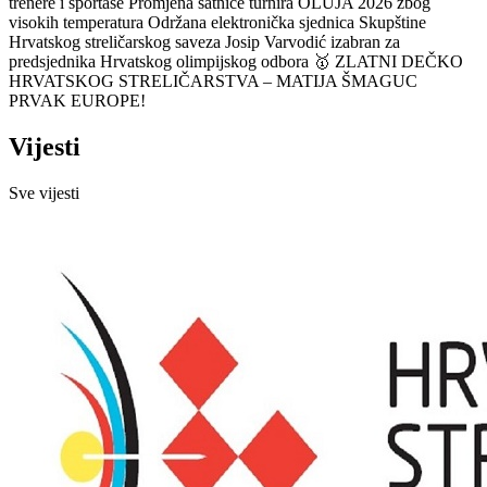
trenere i sportaše
Promjena satnice turnira OLUJA 2026 zbog
visokih temperatura
Održana elektronička sjednica Skupštine
Hrvatskog streličarskog saveza
Josip Varvodić izabran za
predsjednika Hrvatskog olimpijskog odbora
🥇 ZLATNI DEČKO
HRVATSKOG STRELIČARSTVA – MATIJA ŠMAGUC
PRVAK EUROPE!
Vijesti
Sve vijesti