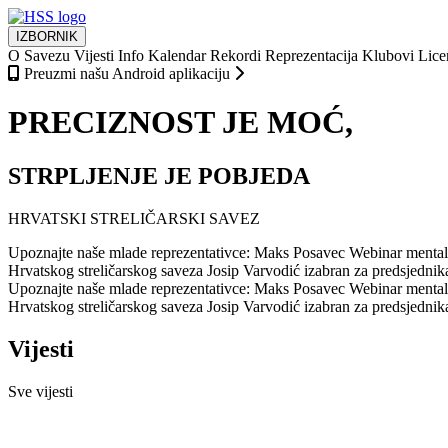
IZBORNIK
O Savezu
Vijesti
Info
Kalendar
Rekordi
Reprezentacija
Klubovi
Lice
Preuzmi našu Android aplikaciju
PRECIZNOST JE MOĆ,
STRPLJENJE JE POBJEDA
HRVATSKI STRELIČARSKI SAVEZ
Upoznajte naše mlade reprezentativce: Maks Posavec
Webinar mentaln
Hrvatskog streličarskog saveza
Josip Varvodić izabran za predsjedni
Upoznajte naše mlade reprezentativce: Maks Posavec
Webinar mentaln
Hrvatskog streličarskog saveza
Josip Varvodić izabran za predsjedni
Vijesti
Sve vijesti