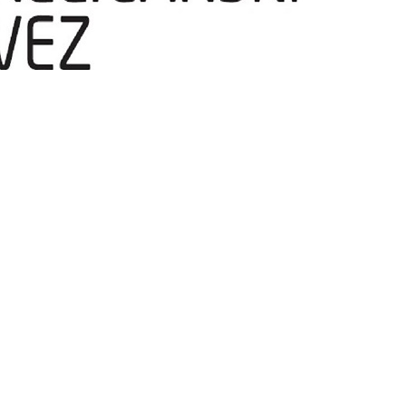
temperatura
ržati u nedjelju, 2. kolovoza 2026. godine u Sisku, obavještava sve sud
ikenda.