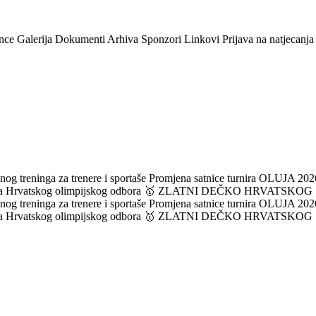
nce
Galerija
Dokumenti
Arhiva
Sponzori
Linkovi
Prijava na natjecanja
og treninga za trenere i sportaše
Promjena satnice turnira OLUJA 2026
ka Hrvatskog olimpijskog odbora
🥇 ZLATNI DEČKO HRVATSKOG
og treninga za trenere i sportaše
Promjena satnice turnira OLUJA 2026
ka Hrvatskog olimpijskog odbora
🥇 ZLATNI DEČKO HRVATSKOG