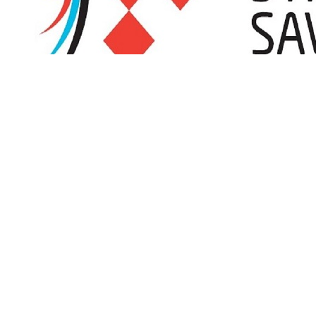
Promjena satnice turnira OLUJA 2026 zbog visokih 
Streličarski klub Sisak, organizator turnira OLUJA 2026 koji će se od
temperatura i vrhunca toplinskog vala koji se očekuje tijekom ovog v
Čitaj više
Kalendar natjecanja
Puni kalendar
KUP MLADIH GEROVO