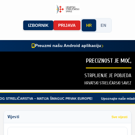
IZBORNIK
PRIJAVA
HR
EN
Preuzmi našu Android aplikaciju
PRECIZNOST JE MOĆ,
STRPLJENJE JE POBJEDA
HRVATSKI STRELIČARSKI SAVEZ
G STRELIČARSTVA – MATIJA ŠMAGUC PRVAK EUROPE!
Upoznajte naše mlade 
Vijesti
Sve vijesti