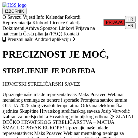
IZBORNIK
O Savezu
Vijesti
Info
Kalendar
Rekordi
HR
Reprezentacija
Klubovi
Licence
Galerija
PRIJAVA
EN
Dokumenti
Arhiva
Sponzori
Linkovi
Prijava na
natjecanja
Česta pitanja (FAQ)
Kontakt
Preuzmi našu Android aplikaciju
PRECIZNOST JE MOĆ,
STRPLJENJE JE POBJEDA
HRVATSKI STRELIČARSKI SAVEZ
Upoznajte naše mlade reprezentativce: Maks Posavec
Webinar
mentalnog treninga za trenere i sportaše
Promjena satnice turnira
OLUJA 2026 zbog visokih temperatura
Održana elektronička
sjednica Skupštine Hrvatskog streličarskog saveza
Josip Varvodić
izabran za predsjednika Hrvatskog olimpijskog odbora
🥇 ZLATNI
DEČKO HRVATSKOG STRELIČARSTVA – MATIJA
ŠMAGUC PRVAK EUROPE!
Upoznajte naše mlade
reprezentativce: Maks Posavec
Webinar mentalnog treninga za