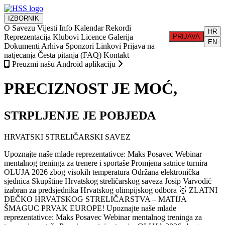
IZBORNIK
O Savezu
Vijesti
Info
Kalendar
Rekordi
HR
Reprezentacija
Klubovi
Licence
Galerija
PRIJAVA
EN
Dokumenti
Arhiva
Sponzori
Linkovi
Prijava na
natjecanja
Česta pitanja (FAQ)
Kontakt
Preuzmi našu Android aplikaciju
PRECIZNOST JE MOĆ,
STRPLJENJE JE POBJEDA
HRVATSKI STRELIČARSKI SAVEZ
Upoznajte naše mlade reprezentativce: Maks Posavec
Webinar
mentalnog treninga za trenere i sportaše
Promjena satnice turnira
OLUJA 2026 zbog visokih temperatura
Održana elektronička
sjednica Skupštine Hrvatskog streličarskog saveza
Josip Varvodić
izabran za predsjednika Hrvatskog olimpijskog odbora
🥇 ZLATNI
DEČKO HRVATSKOG STRELIČARSTVA – MATIJA
ŠMAGUC PRVAK EUROPE!
Upoznajte naše mlade
reprezentativce: Maks Posavec
Webinar mentalnog treninga za