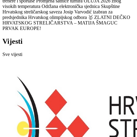
trenere i sportaše
Promjena satnice turnira OLUJA 2026 zbog
visokih temperatura
Održana elektronička sjednica Skupštine
Hrvatskog streličarskog saveza
Josip Varvodić izabran za
predsjednika Hrvatskog olimpijskog odbora
🥇 ZLATNI DEČKO
HRVATSKOG STRELIČARSTVA – MATIJA ŠMAGUC
PRVAK EUROPE!
Vijesti
Sve vijesti