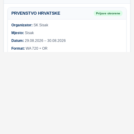
PRVENSTVO HRVATSKE
Prijave otvorene
Organizator:
SK Sisak
Mjesto:
Sisak
Datum:
29.08.2026 – 30.08.2026
Format:
WA 720 + OR
Sponzori i partneri
Svi sponzori
Greška pri učitavanju sponzora.
© 2026 Hrvatski streličarski savez. Sva prava pridržana.