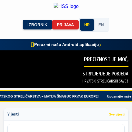
IZBORNIK
PRIJAVA
HR
EN
Preuzmi našu Android aplikaciju
PRECIZNOST JE MOĆ,
STRPLJENJE JE POBJEDA
HRVATSKI STRELIČARSKI SAVEZ
TSKOG STRELIČARSTVA – MATIJA ŠMAGUC PRVAK EUROPE!
Upoznajte naše m
Vijesti
Sve vijesti