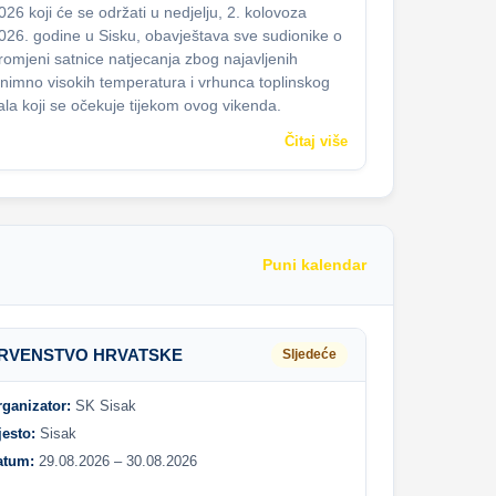
026 koji će se održati u nedjelju, 2. kolovoza
026. godine u Sisku, obavještava sve sudionike o
romjeni satnice natjecanja zbog najavljenih
znimno visokih temperatura i vrhunca toplinskog
ala koji se očekuje tijekom ovog vikenda.
Čitaj više
Puni kalendar
RVENSTVO HRVATSKE
Sljedeće
rganizator:
SK Sisak
jesto:
Sisak
atum:
29.08.2026 – 30.08.2026