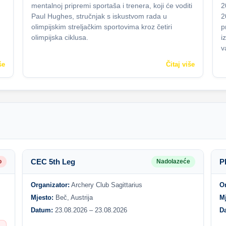
mentalnoj pripremi sportaša i trenera, koji će voditi
2
Paul Hughes, stručnjak s iskustvom rada u
2
olimpijskim streljačkim sportovima kroz četiri
p
olimpijska ciklusa.
i
v
še
Čitaj više
CEC 5th Leg
P
o
Nadolazeće
Organizator:
Archery Club Sagittarius
O
Mjesto:
Beč, Austrija
M
Datum:
23.08.2026 – 23.08.2026
D