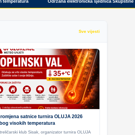
peratura
Održana elektronička sjednica Skupštine Hrvat
Sve vijesti
romjena satnice turnira OLUJA 2026
bog visokih temperatura
treličarski klub Sisak, organizator turnira OLUJA