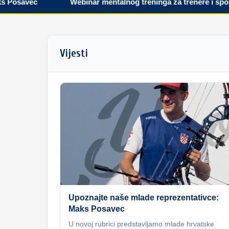
savec
Webinar mentalnog treninga za trenere i sportaše
Vijesti
Upoznajte naše mlade reprezentativce:
Maks Posavec
U novoj rubrici predstavljamo mlade hrvatske