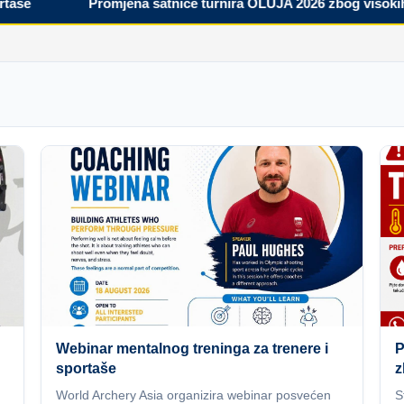
Promjena satnice turnira OLUJA 2026 zbog visokih tem
Webinar mentalnog treninga za trenere i
P
sportaše
z
World Archery Asia organizira webinar posvećen
S