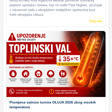
World Archery Asia organizira webinar posvećen mentalnoj
pripremi sportaša i trenera, koji će voditi Paul Hughes, stručnjak
s iskustvom rada u olimpijskim streljačkim sportovima kroz
četiri olimpijska ciklusa.
Čitaj više
Promjena satnice turnira OLUJA 2026 zbog visokih
temperatura