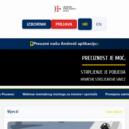
IZBORNIK
PRIJAVA
HR
EN
Preuzmi našu Android aplikaciju
PRECIZNOST JE MOĆ,
STRPLJENJE JE POBJEDA
HRVATSKI STRELIČARSKI SAVEZ
osavec
Webinar mentalnog treninga za trenere i sportaše
Promjena satnice 
Vijesti
Sve vijesti