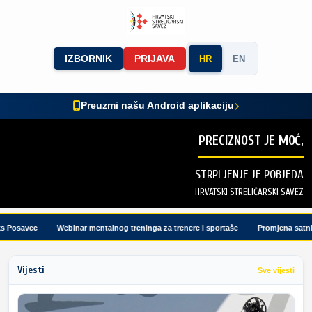
IZBORNIK
PRIJAVA
HR
EN
Preuzmi našu Android aplikaciju
PRECIZNOST JE MOĆ,
STRPLJENJE JE POBJEDA
HRVATSKI STRELIČARSKI SAVEZ
Posavec
Webinar mentalnog treninga za trenere i sportaše
Promjena satnice 
Vijesti
Sve vijesti