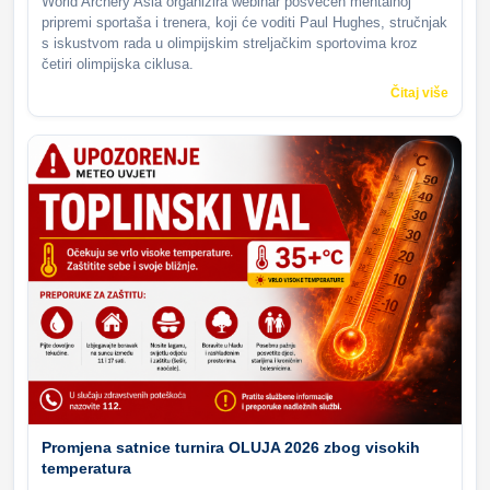
World Archery Asia organizira webinar posvećen mentalnoj
pripremi sportaša i trenera, koji će voditi Paul Hughes, stručnjak
s iskustvom rada u olimpijskim streljačkim sportovima kroz
četiri olimpijska ciklusa.
Čitaj više
Promjena satnice turnira OLUJA 2026 zbog visokih
temperatura