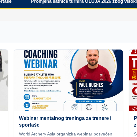
Promjena satnice turnira OLUJA 2026 zbog visokih tem
Webinar mentalnog treninga za trenere i
P
sportaše
z
World Archery Asia organizira webinar posvećen
S