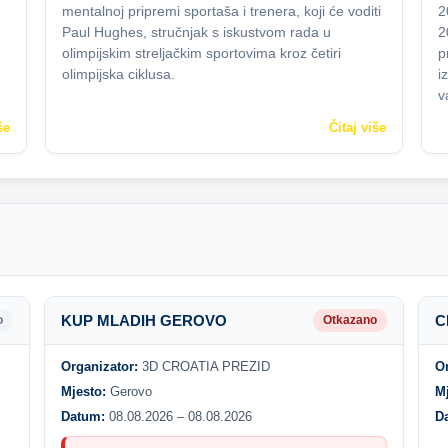
mentalnoj pripremi sportaša i trenera, koji će voditi
2
Paul Hughes, stručnjak s iskustvom rada u
2
olimpijskim streljačkim sportovima kroz četiri
p
olimpijska ciklusa.
i
v
še
Čitaj više
KUP MLADIH GEROVO
C
o
Otkazano
Organizator:
3D CROATIA PREZID
O
Mjesto:
Gerovo
M
Datum:
08.08.2026 – 08.08.2026
D