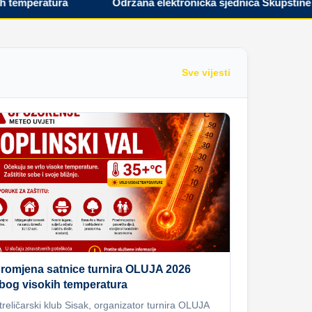
peratura
Održana elektronička sjednica Skupštine Hrva
Sve vijesti
romjena satnice turnira OLUJA 2026
bog visokih temperatura
treličarski klub Sisak, organizator turnira OLUJA