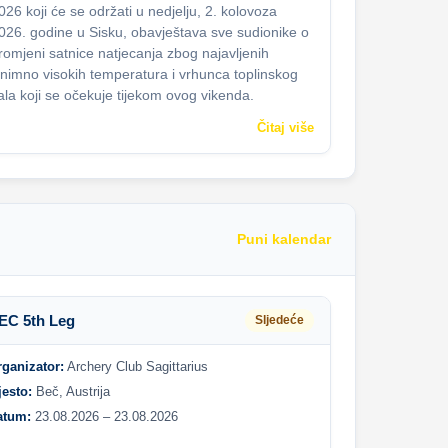
026 koji će se održati u nedjelju, 2. kolovoza
026. godine u Sisku, obavještava sve sudionike o
romjeni satnice natjecanja zbog najavljenih
znimno visokih temperatura i vrhunca toplinskog
ala koji se očekuje tijekom ovog vikenda.
Čitaj više
Puni kalendar
EC 5th Leg
Sljedeće
rganizator:
Archery Club Sagittarius
jesto:
Beč, Austrija
atum:
23.08.2026 – 23.08.2026