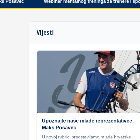
savec
Webinar mentalnog treninga za trenere i sportaše
Vijesti
Upoznajte naše mlade reprezentativce:
Maks Posavec
U novoj rubrici predstavljamo mlade hrvatske