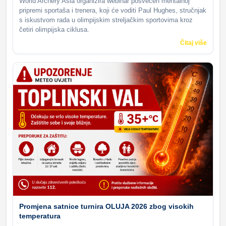
World Archery Asia organizira webinar posvećen mentalnoj
pripremi sportaša i trenera, koji će voditi Paul Hughes, stručnjak
s iskustvom rada u olimpijskim streljačkim sportovima kroz
četiri olimpijska ciklusa.
Čitaj više
Promjena satnice turnira OLUJA 2026 zbog visokih
temperatura