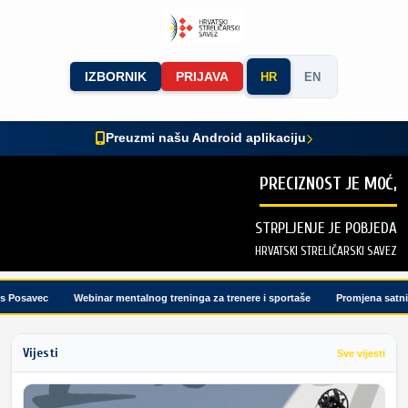
IZBORNIK
PRIJAVA
HR
EN
Preuzmi našu Android aplikaciju
PRECIZNOST JE MOĆ,
STRPLJENJE JE POBJEDA
HRVATSKI STRELIČARSKI SAVEZ
osavec
Webinar mentalnog treninga za trenere i sportaše
Promjena satnice 
Vijesti
Sve vijesti