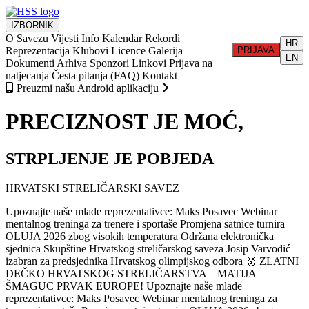
IZBORNIK
O Savezu
Vijesti
Info
Kalendar
Rekordi
HR
Reprezentacija
Klubovi
Licence
Galerija
PRIJAVA
EN
Dokumenti
Arhiva
Sponzori
Linkovi
Prijava na
natjecanja
Česta pitanja (FAQ)
Kontakt
Preuzmi našu Android aplikaciju
PRECIZNOST JE MOĆ,
STRPLJENJE JE POBJEDA
HRVATSKI STRELIČARSKI SAVEZ
Upoznajte naše mlade reprezentativce: Maks Posavec
Webinar
mentalnog treninga za trenere i sportaše
Promjena satnice turnira
OLUJA 2026 zbog visokih temperatura
Održana elektronička
sjednica Skupštine Hrvatskog streličarskog saveza
Josip Varvodić
izabran za predsjednika Hrvatskog olimpijskog odbora
🥇 ZLATNI
DEČKO HRVATSKOG STRELIČARSTVA – MATIJA
ŠMAGUC PRVAK EUROPE!
Upoznajte naše mlade
reprezentativce: Maks Posavec
Webinar mentalnog treninga za