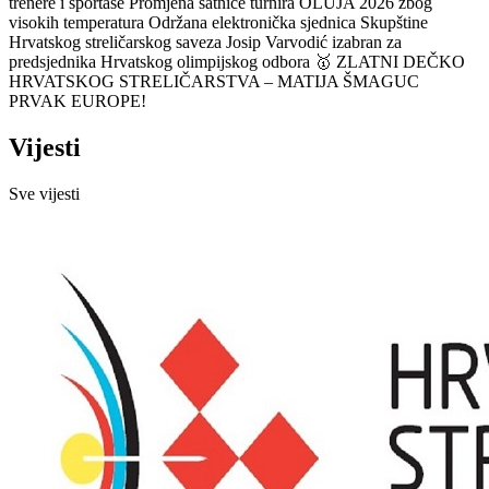
trenere i sportaše
Promjena satnice turnira OLUJA 2026 zbog
visokih temperatura
Održana elektronička sjednica Skupštine
Hrvatskog streličarskog saveza
Josip Varvodić izabran za
predsjednika Hrvatskog olimpijskog odbora
🥇 ZLATNI DEČKO
HRVATSKOG STRELIČARSTVA – MATIJA ŠMAGUC
PRVAK EUROPE!
Vijesti
Sve vijesti