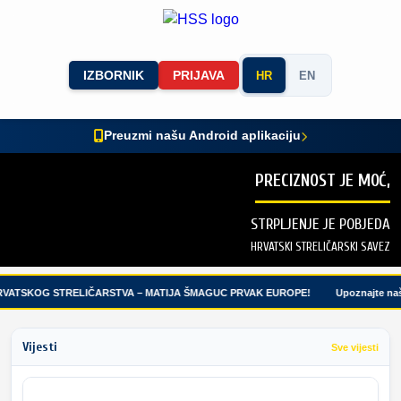
IZBORNIK
PRIJAVA
HR
EN
Preuzmi našu Android aplikaciju
PRECIZNOST JE MOĆ,
STRPLJENJE JE POBJEDA
HRVATSKI STRELIČARSKI SAVEZ
VATSKOG STRELIČARSTVA – MATIJA ŠMAGUC PRVAK EUROPE!
Upoznajte naše
Vijesti
Sve vijesti