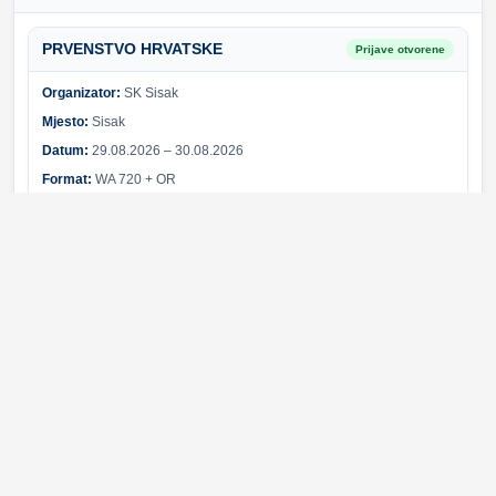
PRVENSTVO HRVATSKE
Prijave otvorene
Organizator:
SK Sisak
Mjesto:
Sisak
Datum:
29.08.2026 – 30.08.2026
Format:
WA 720 + OR
Sponzori i partneri
Svi sponzori
Greška pri učitavanju sponzora.
© 2026 Hrvatski streličarski savez. Sva prava pridržana.