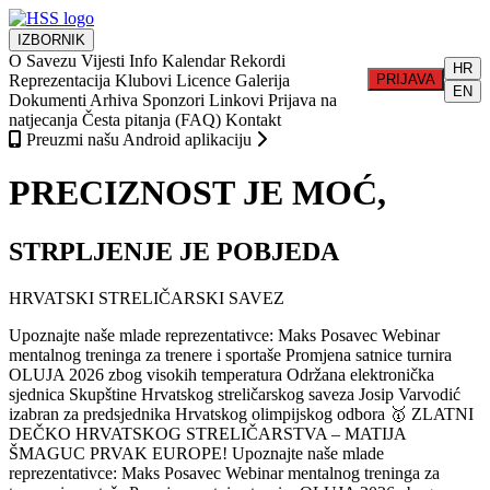
IZBORNIK
O Savezu
Vijesti
Info
Kalendar
Rekordi
HR
Reprezentacija
Klubovi
Licence
Galerija
PRIJAVA
EN
Dokumenti
Arhiva
Sponzori
Linkovi
Prijava na
natjecanja
Česta pitanja (FAQ)
Kontakt
Preuzmi našu Android aplikaciju
PRECIZNOST JE MOĆ,
STRPLJENJE JE POBJEDA
HRVATSKI STRELIČARSKI SAVEZ
Upoznajte naše mlade reprezentativce: Maks Posavec
Webinar
mentalnog treninga za trenere i sportaše
Promjena satnice turnira
OLUJA 2026 zbog visokih temperatura
Održana elektronička
sjednica Skupštine Hrvatskog streličarskog saveza
Josip Varvodić
izabran za predsjednika Hrvatskog olimpijskog odbora
🥇 ZLATNI
DEČKO HRVATSKOG STRELIČARSTVA – MATIJA
ŠMAGUC PRVAK EUROPE!
Upoznajte naše mlade
reprezentativce: Maks Posavec
Webinar mentalnog treninga za