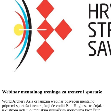
Webinar mentalnog treninga za trenere i sportaše
World Archery Asia organizira webinar posvećen mentalnoj
pripremi sportaša i trenera, koji će voditi Paul Hughes, stručnjak s
iskustvom rada u olimpijskim streljačkim sportovima kroz četiri