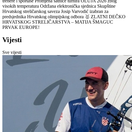
trenere i sportaše
Promjena satnice turnira OLUJA 2026 zbog
visokih temperatura
Održana elektronička sjednica Skupštine
Hrvatskog streličarskog saveza
Josip Varvodić izabran za
predsjednika Hrvatskog olimpijskog odbora
🥇 ZLATNI DEČKO
HRVATSKOG STRELIČARSTVA – MATIJA ŠMAGUC
PRVAK EUROPE!
Vijesti
Sve vijesti