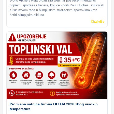
World Archery Asia organizira webinar posvećen mentalnoj
pripremi sportaša i trenera, koji će voditi Paul Hughes, stručnjak
s iskustvom rada u olimpijskim streljačkim sportovima kroz
četiri olimpijska ciklusa.
Čitaj više
Promjena satnice turnira OLUJA 2026 zbog visokih
temperatura