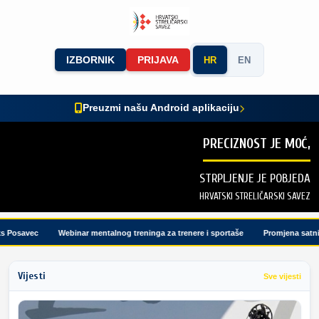
IZBORNIK
PRIJAVA
HR
EN
Preuzmi našu Android aplikaciju
PRECIZNOST JE MOĆ,
STRPLJENJE JE POBJEDA
HRVATSKI STRELIČARSKI SAVEZ
Posavec
Webinar mentalnog treninga za trenere i sportaše
Promjena satnice 
Vijesti
Sve vijesti