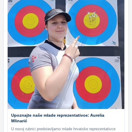
Upoznajte naše mlade reprezentativce: Aurelia
Mlinarić
U novoj rubrici predstavljamo mlade hrvatske reprezentativce