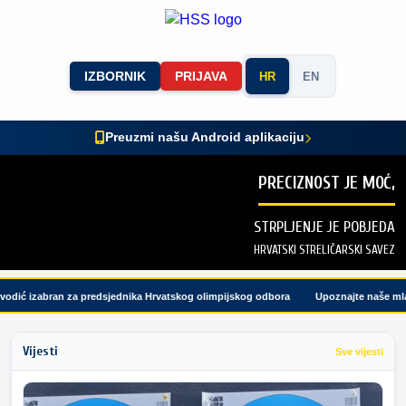
IZBORNIK
PRIJAVA
HR
EN
Preuzmi našu Android aplikaciju
PRECIZNOST JE MOĆ,
STRPLJENJE JE POBJEDA
HRVATSKI STRELIČARSKI SAVEZ
dić izabran za predsjednika Hrvatskog olimpijskog odbora
Upoznajte naše mlade 
Vijesti
Sve vijesti