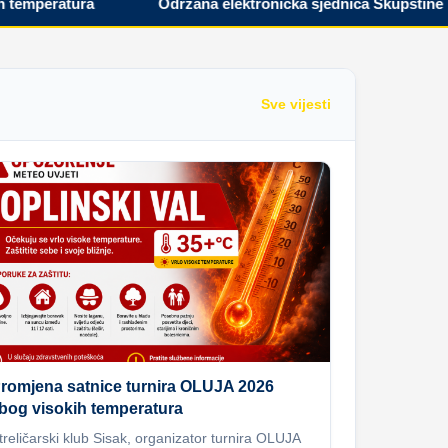
peratura
Održana elektronička sjednica Skupštine Hrvat
Sve vijesti
romjena satnice turnira OLUJA 2026
bog visokih temperatura
treličarski klub Sisak, organizator turnira OLUJA