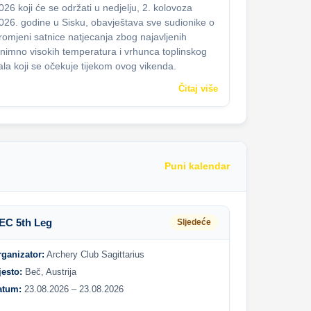
026 koji će se održati u nedjelju, 2. kolovoza
026. godine u Sisku, obavještava sve sudionike o
romjeni satnice natjecanja zbog najavljenih
znimno visokih temperatura i vrhunca toplinskog
ala koji se očekuje tijekom ovog vikenda.
Čitaj više
Puni kalendar
EC 5th Leg
Sljedeće
rganizator:
Archery Club Sagittarius
jesto:
Beč, Austrija
atum:
23.08.2026 – 23.08.2026