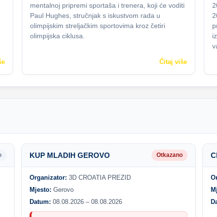
mentalnoj pripremi sportaša i trenera, koji će voditi
2
Paul Hughes, stručnjak s iskustvom rada u
2
olimpijskim streljačkim sportovima kroz četiri
p
olimpijska ciklusa.
i
v
še
Čitaj više
KUP MLADIH GEROVO
C
o
Otkazano
Organizator:
3D CROATIA PREZID
O
Mjesto:
Gerovo
M
Datum:
08.08.2026 – 08.08.2026
D