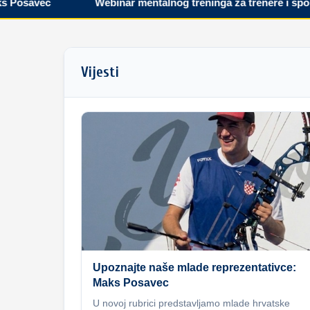
savec
Webinar mentalnog treninga za trenere i sportaše
Vijesti
Upoznajte naše mlade reprezentativce:
Maks Posavec
U novoj rubrici predstavljamo mlade hrvatske