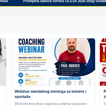
Promjena satnice turnira OLUJA 2026 zbog visokih tem
Webinar mentalnog treninga za trenere i
P
sportaše
z
World Archery Asia organizira webinar posvećen
S