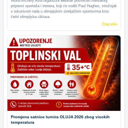
World Archery Asia organizira webinar posvećen mentalnoj
pripremi sportaša i trenera, koji će voditi Paul Hughes, stručnjak
s iskustvom rada u olimpijskim streljačkim sportovima kroz
četiri olimpijska ciklusa.
Čitaj više
Promjena satnice turnira OLUJA 2026 zbog visokih
temperatura