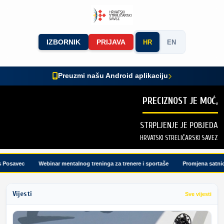
IZBORNIK
PRIJAVA
HR
EN
Preuzmi našu Android aplikaciju
PRECIZNOST JE MOĆ,
STRPLJENJE JE POBJEDA
HRVATSKI STRELIČARSKI SAVEZ
osavec
Webinar mentalnog treninga za trenere i sportaše
Promjena satnice t
Vijesti
Sve vijesti