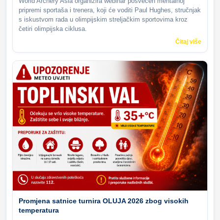
World Archery Asia organizira webinar posvećen mentalnoj
pripremi sportaša i trenera, koji će voditi Paul Hughes, stručnjak
s iskustvom rada u olimpijskim streljačkim sportovima kroz
četiri olimpijska ciklusa.
Čitaj više
Promjena satnice turnira OLUJA 2026 zbog visokih
temperatura