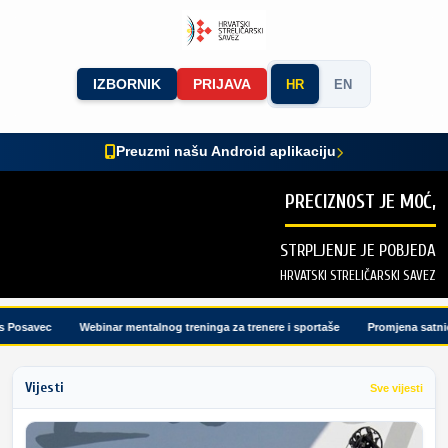
IZBORNIK
PRIJAVA
HR
EN
Preuzmi našu Android aplikaciju
PRECIZNOST JE MOĆ,
STRPLJENJE JE POBJEDA
HRVATSKI STRELIČARSKI SAVEZ
Posavec
Webinar mentalnog treninga za trenere i sportaše
Promjena satnice 
Vijesti
Sve vijesti