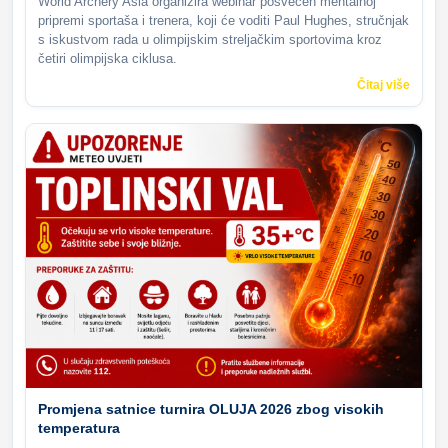
World Archery Asia organizira webinar posvećen mentalnoj
pripremi sportaša i trenera, koji će voditi Paul Hughes, stručnjak
s iskustvom rada u olimpijskim streljačkim sportovima kroz
četiri olimpijska ciklusa.
Čitaj više
Promjena satnice turnira OLUJA 2026 zbog visokih
temperatura