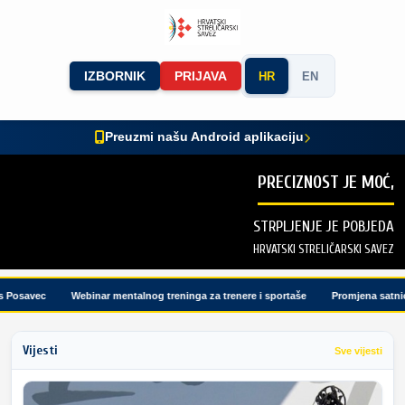
IZBORNIK
PRIJAVA
HR
EN
Preuzmi našu Android aplikaciju
PRECIZNOST JE MOĆ,
STRPLJENJE JE POBJEDA
HRVATSKI STRELIČARSKI SAVEZ
osavec
Webinar mentalnog treninga za trenere i sportaše
Promjena satnice 
Vijesti
Sve vijesti