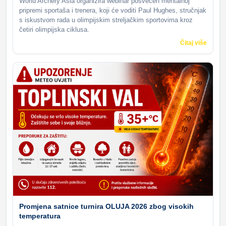
World Archery Asia organizira webinar posvećen mentalnoj
pripremi sportaša i trenera, koji će voditi Paul Hughes, stručnjak
s iskustvom rada u olimpijskim streljačkim sportovima kroz
četiri olimpijska ciklusa.
Čitaj više
Promjena satnice turnira OLUJA 2026 zbog visokih
temperatura