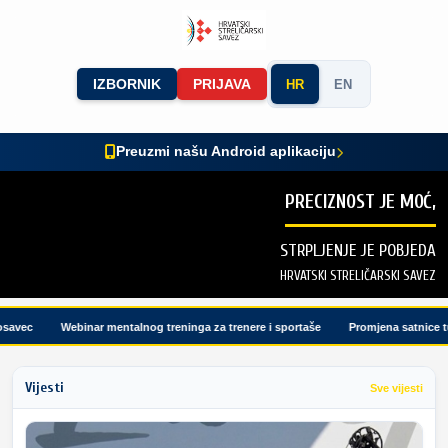
IZBORNIK
PRIJAVA
HR
EN
Preuzmi našu Android aplikaciju
PRECIZNOST JE MOĆ,
STRPLJENJE JE POBJEDA
HRVATSKI STRELIČARSKI SAVEZ
vec
Webinar mentalnog treninga za trenere i sportaše
Promjena satnice turn
Vijesti
Sve vijesti