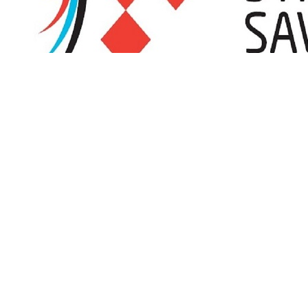
Promjena satnice turnira OLUJA 2026 zbog visokih 
Streličarski klub Sisak, organizator turnira OLUJA 2026 koji će se od
temperatura i vrhunca toplinskog vala koji se očekuje tijekom ovog v
Čitaj više
Kalendar natjecanja
Puni kalendar
Oluja 2026