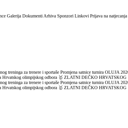
nce
Galerija
Dokumenti
Arhiva
Sponzori
Linkovi
Prijava na natjecanja
og treninga za trenere i sportaše
Promjena satnice turnira OLUJA 2026
ka Hrvatskog olimpijskog odbora
🥇 ZLATNI DEČKO HRVATSKOG
og treninga za trenere i sportaše
Promjena satnice turnira OLUJA 2026
ka Hrvatskog olimpijskog odbora
🥇 ZLATNI DEČKO HRVATSKOG