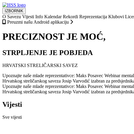
IZBORNIK
O Savezu
Vijesti
Info
Kalendar
Rekordi
Reprezentacija
Klubovi
Lice
Preuzmi našu Android aplikaciju
PRECIZNOST JE MOĆ,
STRPLJENJE JE POBJEDA
HRVATSKI STRELIČARSKI SAVEZ
Upoznajte naše mlade reprezentativce: Maks Posavec
Webinar mentaln
Hrvatskog streličarskog saveza
Josip Varvodić izabran za predsjedni
Upoznajte naše mlade reprezentativce: Maks Posavec
Webinar mentaln
Hrvatskog streličarskog saveza
Josip Varvodić izabran za predsjedni
Vijesti
Sve vijesti