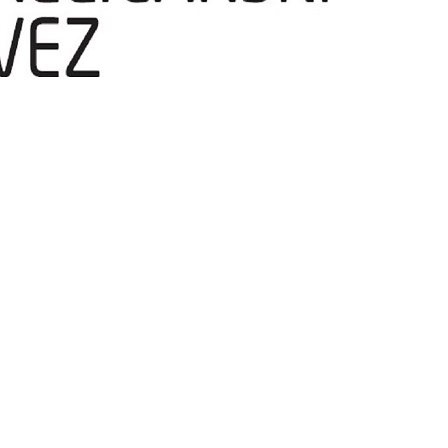
temperatura
ržati u nedjelju, 2. kolovoza 2026. godine u Sisku, obavještava sve sud
ikenda.