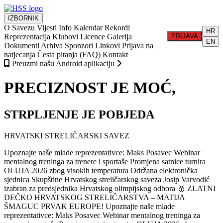
IZBORNIK
O Savezu
Vijesti
Info
Kalendar
Rekordi
HR
Reprezentacija
Klubovi
Licence
Galerija
PRIJAVA
EN
Dokumenti
Arhiva
Sponzori
Linkovi
Prijava na
natjecanja
Česta pitanja (FAQ)
Kontakt
Preuzmi našu Android aplikaciju
PRECIZNOST JE MOĆ,
STRPLJENJE JE POBJEDA
HRVATSKI STRELIČARSKI SAVEZ
Upoznajte naše mlade reprezentativce: Maks Posavec
Webinar
mentalnog treninga za trenere i sportaše
Promjena satnice turnira
OLUJA 2026 zbog visokih temperatura
Održana elektronička
sjednica Skupštine Hrvatskog streličarskog saveza
Josip Varvodić
izabran za predsjednika Hrvatskog olimpijskog odbora
🥇 ZLATNI
DEČKO HRVATSKOG STRELIČARSTVA – MATIJA
ŠMAGUC PRVAK EUROPE!
Upoznajte naše mlade
reprezentativce: Maks Posavec
Webinar mentalnog treninga za