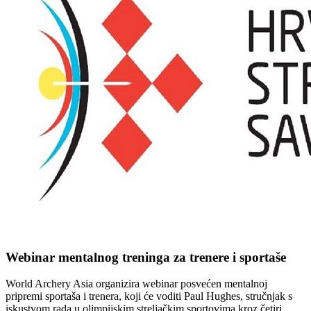
Webinar mentalnog treninga za trenere i sportaše
World Archery Asia organizira webinar posvećen mentalnoj
pripremi sportaša i trenera, koji će voditi Paul Hughes, stručnjak s
iskustvom rada u olimpijskim streljačkim sportovima kroz četiri