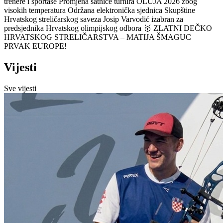
trenere i sportaše
Promjena satnice turnira OLUJA 2026 zbog
visokih temperatura
Održana elektronička sjednica Skupštine
Hrvatskog streličarskog saveza
Josip Varvodić izabran za
predsjednika Hrvatskog olimpijskog odbora
🥇 ZLATNI DEČKO
HRVATSKOG STRELIČARSTVA – MATIJA ŠMAGUC
PRVAK EUROPE!
Vijesti
Sve vijesti