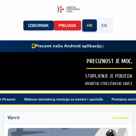
IZBORNIK
PRIJAVA
HR
EN
Preuzmi našu Android aplikaciju
PRECIZNOST JE MOĆ,
STRPLJENJE JE POBJEDA
HRVATSKI STRELIČARSKI SAVEZ
Posavec
Webinar mentalnog treninga za trenere i sportaše
Promjena satnice 
Vijesti
Sve vijesti