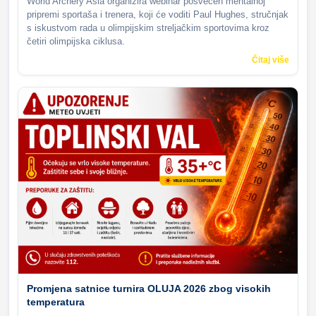
World Archery Asia organizira webinar posvećen mentalnoj
pripremi sportaša i trenera, koji će voditi Paul Hughes, stručnjak
s iskustvom rada u olimpijskim streljačkim sportovima kroz
četiri olimpijska ciklusa.
Čitaj više
Promjena satnice turnira OLUJA 2026 zbog visokih
temperatura