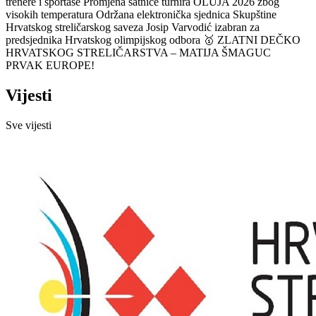
trenere i sportaše
Promjena satnice turnira OLUJA 2026 zbog
visokih temperatura
Održana elektronička sjednica Skupštine
Hrvatskog streličarskog saveza
Josip Varvodić izabran za
predsjednika Hrvatskog olimpijskog odbora
🥇 ZLATNI DEČKO
HRVATSKOG STRELIČARSTVA – MATIJA ŠMAGUC
PRVAK EUROPE!
Vijesti
Sve vijesti