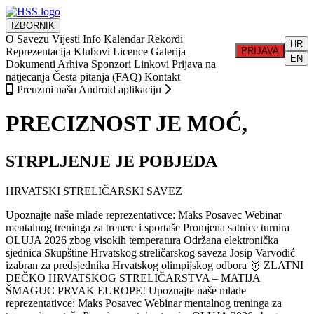
IZBORNIK
O Savezu
Vijesti
Info
Kalendar
Rekordi
HR
Reprezentacija
Klubovi
Licence
Galerija
PRIJAVA
EN
Dokumenti
Arhiva
Sponzori
Linkovi
Prijava na
natjecanja
Česta pitanja (FAQ)
Kontakt
Preuzmi našu Android aplikaciju
PRECIZNOST JE MOĆ,
STRPLJENJE JE POBJEDA
HRVATSKI STRELIČARSKI SAVEZ
Upoznajte naše mlade reprezentativce: Maks Posavec
Webinar
mentalnog treninga za trenere i sportaše
Promjena satnice turnira
OLUJA 2026 zbog visokih temperatura
Održana elektronička
sjednica Skupštine Hrvatskog streličarskog saveza
Josip Varvodić
izabran za predsjednika Hrvatskog olimpijskog odbora
🥇 ZLATNI
DEČKO HRVATSKOG STRELIČARSTVA – MATIJA
ŠMAGUC PRVAK EUROPE!
Upoznajte naše mlade
reprezentativce: Maks Posavec
Webinar mentalnog treninga za