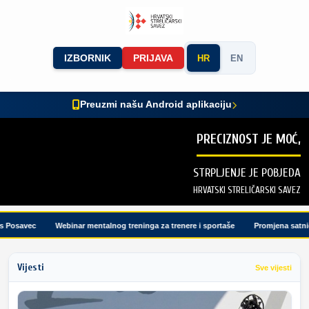
IZBORNIK
PRIJAVA
HR
EN
Preuzmi našu Android aplikaciju
PRECIZNOST JE MOĆ,
STRPLJENJE JE POBJEDA
HRVATSKI STRELIČARSKI SAVEZ
Posavec
Webinar mentalnog treninga za trenere i sportaše
Promjena satnice 
Vijesti
Sve vijesti