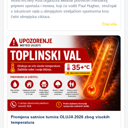
World Archery Asia organizira webinar posvećen mentalnoj
pripremi sportaša i trenera, koji će voditi Paul Hughes, stručnjak
s iskustvom rada u olimpijskim streljačkim sportovima kroz
četiri olimpijska ciklusa.
Čitaj više
Promjena satnice turnira OLUJA 2026 zbog visokih
temperatura