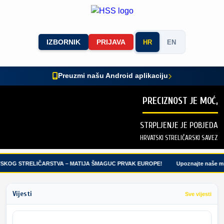
IZBORNIK
PRIJAVA
HR
EN
Preuzmi našu Android aplikaciju
PRECIZNOST JE MOĆ,
STRPLJENJE JE POBJEDA
HRVATSKI STRELIČARSKI SAVEZ
SKOG STRELIČARSTVA – MATIJA ŠMAGUC PRVAK EUROPE!
Upoznajte naše mla
Vijesti
Sve vijesti