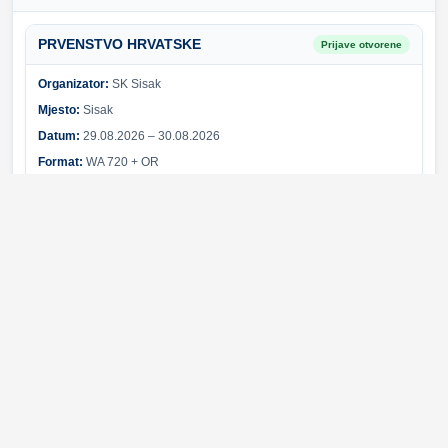
PRVENSTVO HRVATSKE
Prijave otvorene
Organizator:
SK Sisak
Mjesto:
Sisak
Datum:
29.08.2026 – 30.08.2026
Format:
WA 720 + OR
Sponzori i partneri
Svi sponzori
Greška pri učitavanju sponzora.
© 2026 Hrvatski streličarski savez. Sva prava pridržana.