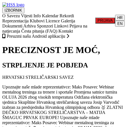
IZBORNIK
O Savezu
Vijesti
Info
Kalendar
Rekordi
HR
Reprezentacija
Klubovi
Licence
Galerija
PRIJAVA
EN
Dokumenti
Arhiva
Sponzori
Linkovi
Prijava na
natjecanja
Česta pitanja (FAQ)
Kontakt
Preuzmi našu Android aplikaciju
PRECIZNOST JE MOĆ,
STRPLJENJE JE POBJEDA
HRVATSKI STRELIČARSKI SAVEZ
Upoznajte naše mlade reprezentativce: Maks Posavec
Webinar
mentalnog treninga za trenere i sportaše
Promjena satnice turnira
OLUJA 2026 zbog visokih temperatura
Održana elektronička
sjednica Skupštine Hrvatskog streličarskog saveza
Josip Varvodić
izabran za predsjednika Hrvatskog olimpijskog odbora
🥇 ZLATNI
DEČKO HRVATSKOG STRELIČARSTVA – MATIJA
ŠMAGUC PRVAK EUROPE!
Upoznajte naše mlade
reprezentativce: Maks Posavec
Webinar mentalnog treninga za