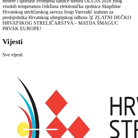
trenere i sportaše
Promjena satnice turnira OLUJA 2026 zbog
visokih temperatura
Održana elektronička sjednica Skupštine
Hrvatskog streličarskog saveza
Josip Varvodić izabran za
predsjednika Hrvatskog olimpijskog odbora
🥇 ZLATNI DEČKO
HRVATSKOG STRELIČARSTVA – MATIJA ŠMAGUC
PRVAK EUROPE!
Vijesti
Sve vijesti