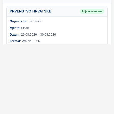
PRVENSTVO HRVATSKE
Prijave otvorene
Organizator:
SK Sisak
Mjesto:
Sisak
Datum:
29.08.2026 – 30.08.2026
Format:
WA 720 + OR
Sponzori i partneri
Svi sponzori
Greška pri učitavanju sponzora.
© 2026 Hrvatski streličarski savez. Sva prava pridržana.