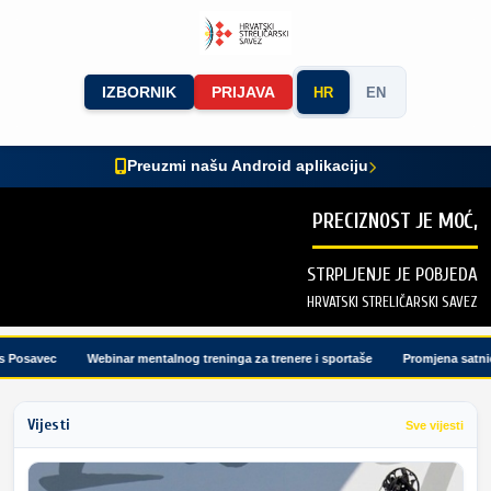
IZBORNIK
PRIJAVA
HR
EN
Preuzmi našu Android aplikaciju
PRECIZNOST JE MOĆ,
STRPLJENJE JE POBJEDA
HRVATSKI STRELIČARSKI SAVEZ
Posavec
Webinar mentalnog treninga za trenere i sportaše
Promjena satnice 
Vijesti
Sve vijesti