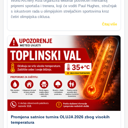
World Archery Asia organizira webinar posvećen mentalnoj
pripremi sportaša i trenera, koji će voditi Paul Hughes, stručnjak
s iskustvom rada u olimpijskim streljačkim sportovima kroz
četiri olimpijska ciklusa.
Čitaj više
Promjena satnice turnira OLUJA 2026 zbog visokih
temperatura