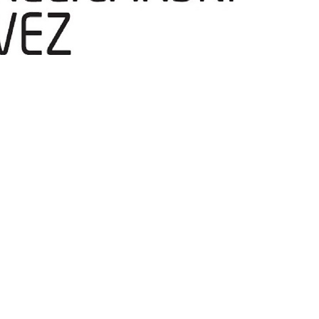
temperatura
ržati u nedjelju, 2. kolovoza 2026. godine u Sisku, obavještava sve sud
ikenda.