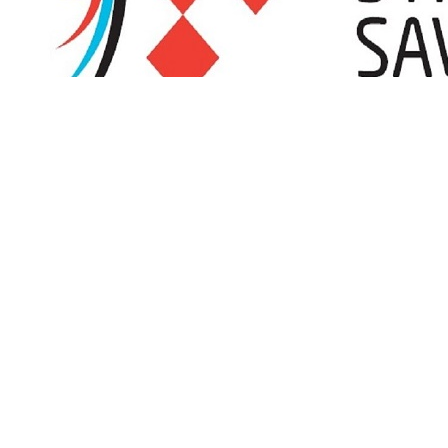
Promjena satnice turnira OLUJA 2026 zbog visokih 
Streličarski klub Sisak, organizator turnira OLUJA 2026 koji će se od
temperatura i vrhunca toplinskog vala koji se očekuje tijekom ovog v
Čitaj više
Kalendar natjecanja
Puni kalendar
Oluja 2026