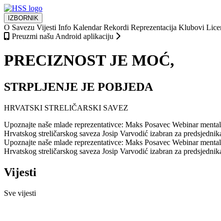
IZBORNIK
O Savezu
Vijesti
Info
Kalendar
Rekordi
Reprezentacija
Klubovi
Lice
Preuzmi našu Android aplikaciju
PRECIZNOST JE MOĆ,
STRPLJENJE JE POBJEDA
HRVATSKI STRELIČARSKI SAVEZ
Upoznajte naše mlade reprezentativce: Maks Posavec
Webinar mentaln
Hrvatskog streličarskog saveza
Josip Varvodić izabran za predsjedni
Upoznajte naše mlade reprezentativce: Maks Posavec
Webinar mentaln
Hrvatskog streličarskog saveza
Josip Varvodić izabran za predsjedni
Vijesti
Sve vijesti