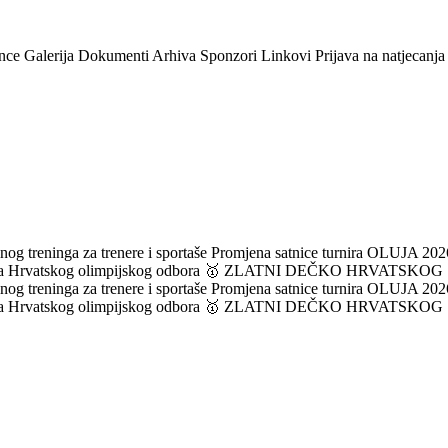
nce
Galerija
Dokumenti
Arhiva
Sponzori
Linkovi
Prijava na natjecanja
og treninga za trenere i sportaše
Promjena satnice turnira OLUJA 2026
ka Hrvatskog olimpijskog odbora
🥇 ZLATNI DEČKO HRVATSKOG
og treninga za trenere i sportaše
Promjena satnice turnira OLUJA 2026
ka Hrvatskog olimpijskog odbora
🥇 ZLATNI DEČKO HRVATSKOG