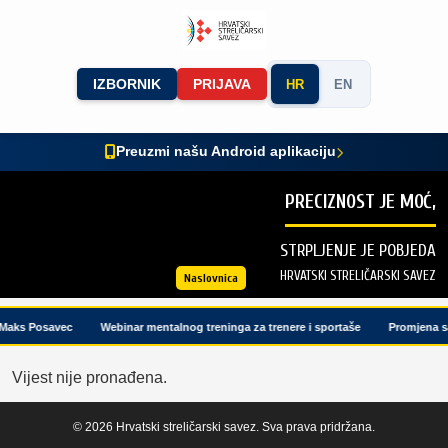
IZBORNIK
PRIJAVA
HR
EN
Preuzmi našu Android aplikaciju
PRECIZNOST JE MOĆ,
STRPLJENJE JE POBJEDA
HRVATSKI STRELIČARSKI SAVEZ
Naslovnica
 Maks Posavec
Webinar mentalnog treninga za trenere i sportaše
Promjena sa
Vijest nije pronađena.
© 2026 Hrvatski streličarski savez. Sva prava pridržana.