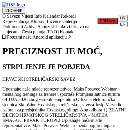
IZBORNIK
O Savezu
Vijesti
Info
Kalendar
Rekordi
HR
Reprezentacija
Klubovi
Licence
Galerija
PRIJAVA
EN
Dokumenti
Arhiva
Sponzori
Linkovi
Prijava na
natjecanja
Česta pitanja (FAQ)
Kontakt
Preuzmi našu Android aplikaciju
PRECIZNOST JE MOĆ,
STRPLJENJE JE POBJEDA
HRVATSKI STRELIČARSKI SAVEZ
Upoznajte naše mlade reprezentativce: Maks Posavec
Webinar
mentalnog treninga za trenere i sportaše
Promjena satnice turnira
OLUJA 2026 zbog visokih temperatura
Održana elektronička
sjednica Skupštine Hrvatskog streličarskog saveza
Josip Varvodić
izabran za predsjednika Hrvatskog olimpijskog odbora
🥇 ZLATNI
DEČKO HRVATSKOG STRELIČARSTVA – MATIJA
ŠMAGUC PRVAK EUROPE!
Upoznajte naše mlade
reprezentativce: Maks Posavec
Webinar mentalnog treninga za