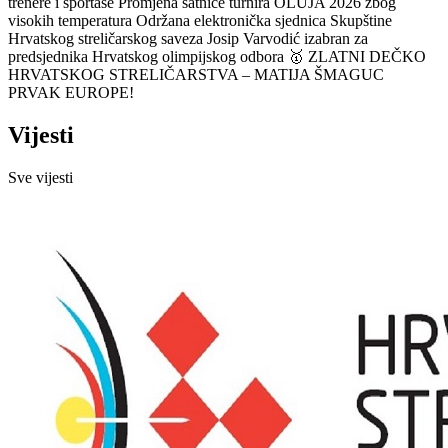
trenere i sportaše
Promjena satnice turnira OLUJA 2026 zbog
visokih temperatura
Održana elektronička sjednica Skupštine
Hrvatskog streličarskog saveza
Josip Varvodić izabran za
predsjednika Hrvatskog olimpijskog odbora
🥇 ZLATNI DEČKO
HRVATSKOG STRELIČARSTVA – MATIJA ŠMAGUC
PRVAK EUROPE!
Vijesti
Sve vijesti