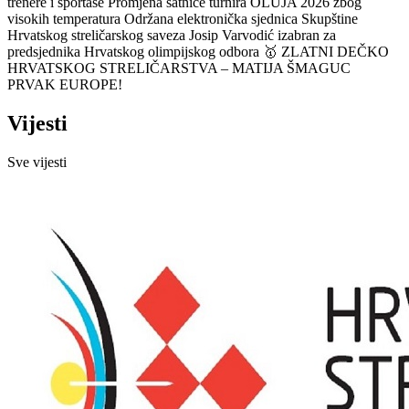
trenere i sportaše
Promjena satnice turnira OLUJA 2026 zbog
visokih temperatura
Održana elektronička sjednica Skupštine
Hrvatskog streličarskog saveza
Josip Varvodić izabran za
predsjednika Hrvatskog olimpijskog odbora
🥇 ZLATNI DEČKO
HRVATSKOG STRELIČARSTVA – MATIJA ŠMAGUC
PRVAK EUROPE!
Vijesti
Sve vijesti