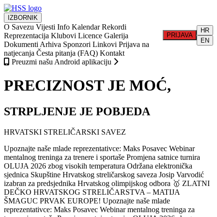
IZBORNIK
O Savezu
Vijesti
Info
Kalendar
Rekordi
HR
Reprezentacija
Klubovi
Licence
Galerija
PRIJAVA
EN
Dokumenti
Arhiva
Sponzori
Linkovi
Prijava na
natjecanja
Česta pitanja (FAQ)
Kontakt
Preuzmi našu Android aplikaciju
PRECIZNOST JE MOĆ,
STRPLJENJE JE POBJEDA
HRVATSKI STRELIČARSKI SAVEZ
Upoznajte naše mlade reprezentativce: Maks Posavec
Webinar
mentalnog treninga za trenere i sportaše
Promjena satnice turnira
OLUJA 2026 zbog visokih temperatura
Održana elektronička
sjednica Skupštine Hrvatskog streličarskog saveza
Josip Varvodić
izabran za predsjednika Hrvatskog olimpijskog odbora
🥇 ZLATNI
DEČKO HRVATSKOG STRELIČARSTVA – MATIJA
ŠMAGUC PRVAK EUROPE!
Upoznajte naše mlade
reprezentativce: Maks Posavec
Webinar mentalnog treninga za