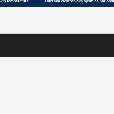
h temperatura
Održana elektronička sjednica Skupštine