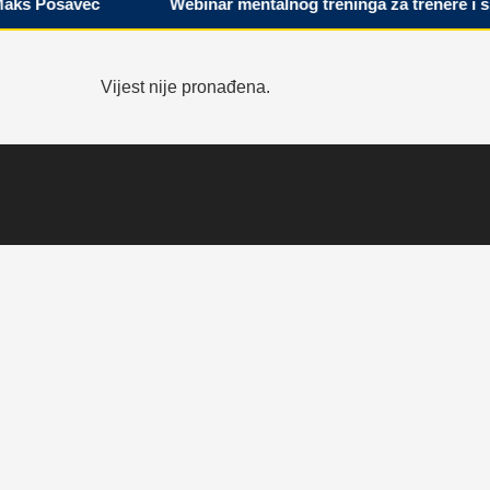
ks Posavec
Webinar mentalnog treninga za trenere i spo
Vijest nije pronađena.