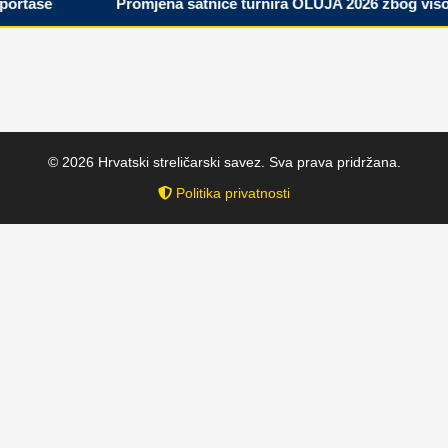
rtaše
Promjena satnice turnira OLUJA 2026 zbog visoki
© 2026 Hrvatski streličarski savez. Sva prava pridržana.
Politika privatnosti