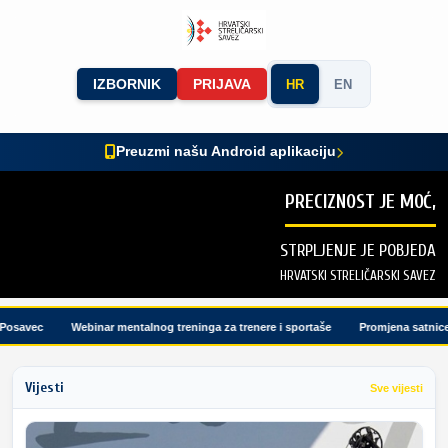
IZBORNIK
PRIJAVA
HR
EN
Preuzmi našu Android aplikaciju
PRECIZNOST JE MOĆ,
STRPLJENJE JE POBJEDA
HRVATSKI STRELIČARSKI SAVEZ
savec
Webinar mentalnog treninga za trenere i sportaše
Promjena satnice t
Vijesti
Sve vijesti