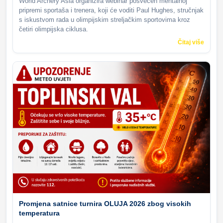
World Archery Asia organizira webinar posvećen mentalnoj
pripremi sportaša i trenera, koji će voditi Paul Hughes, stručnjak
s iskustvom rada u olimpijskim streljačkim sportovima kroz
četiri olimpijska ciklusa.
Čitaj više
Promjena satnice turnira OLUJA 2026 zbog visokih
temperatura