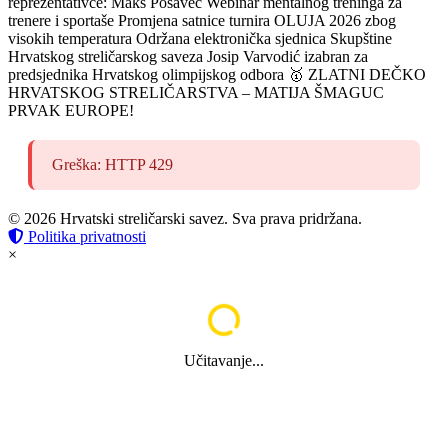
reprezentativce: Maks Posavec
Webinar mentalnog treninga za
trenere i sportaše
Promjena satnice turnira OLUJA 2026 zbog
visokih temperatura
Održana elektronička sjednica Skupštine
Hrvatskog streličarskog saveza
Josip Varvodić izabran za
predsjednika Hrvatskog olimpijskog odbora
🥇 ZLATNI DEČKO
HRVATSKOG STRELIČARSTVA – MATIJA ŠMAGUC
PRVAK EUROPE!
Greška: HTTP 429
© 2026 Hrvatski streličarski savez. Sva prava pridržana.
Politika privatnosti
×
Učitavanje...