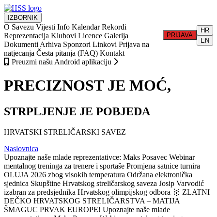
IZBORNIK
O Savezu
Vijesti
Info
Kalendar
Rekordi
HR
Reprezentacija
Klubovi
Licence
Galerija
PRIJAVA
EN
Dokumenti
Arhiva
Sponzori
Linkovi
Prijava na
natjecanja
Česta pitanja (FAQ)
Kontakt
Preuzmi našu Android aplikaciju
PRECIZNOST JE MOĆ,
STRPLJENJE JE POBJEDA
HRVATSKI STRELIČARSKI SAVEZ
Naslovnica
Upoznajte naše mlade reprezentativce: Maks Posavec
Webinar
mentalnog treninga za trenere i sportaše
Promjena satnice turnira
OLUJA 2026 zbog visokih temperatura
Održana elektronička
sjednica Skupštine Hrvatskog streličarskog saveza
Josip Varvodić
izabran za predsjednika Hrvatskog olimpijskog odbora
🥇 ZLATNI
DEČKO HRVATSKOG STRELIČARSTVA – MATIJA
ŠMAGUC PRVAK EUROPE!
Upoznajte naše mlade