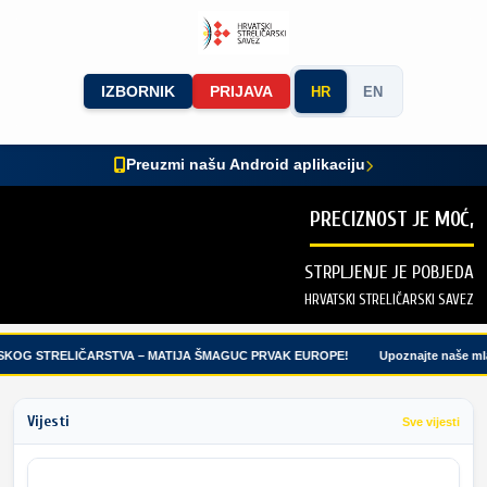
IZBORNIK
PRIJAVA
HR
EN
Preuzmi našu Android aplikaciju
PRECIZNOST JE MOĆ,
STRPLJENJE JE POBJEDA
HRVATSKI STRELIČARSKI SAVEZ
KOG STRELIČARSTVA – MATIJA ŠMAGUC PRVAK EUROPE!
Upoznajte naše mlade
Vijesti
Sve vijesti