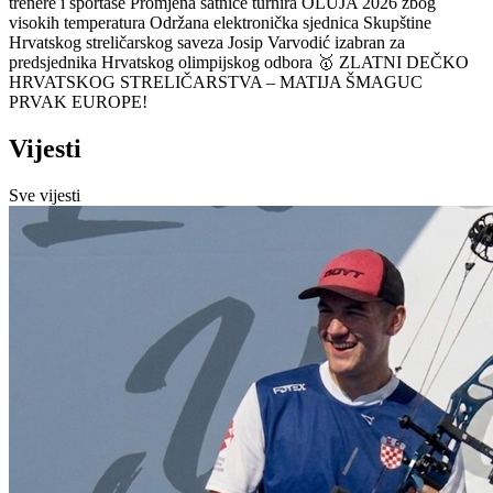
trenere i sportaše
Promjena satnice turnira OLUJA 2026 zbog
visokih temperatura
Održana elektronička sjednica Skupštine
Hrvatskog streličarskog saveza
Josip Varvodić izabran za
predsjednika Hrvatskog olimpijskog odbora
🥇 ZLATNI DEČKO
HRVATSKOG STRELIČARSTVA – MATIJA ŠMAGUC
PRVAK EUROPE!
Vijesti
Sve vijesti