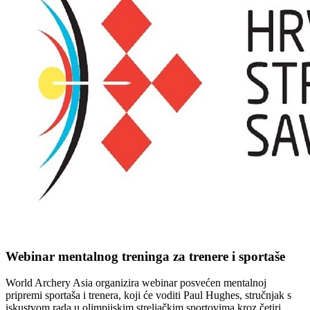
Webinar mentalnog treninga za trenere i sportaše
World Archery Asia organizira webinar posvećen mentalnoj
pripremi sportaša i trenera, koji će voditi Paul Hughes, stručnjak s
iskustvom rada u olimpijskim streljačkim sportovima kroz četiri