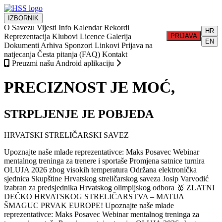
IZBORNIK
O Savezu
Vijesti
Info
Kalendar
Rekordi
HR
Reprezentacija
Klubovi
Licence
Galerija
PRIJAVA
EN
Dokumenti
Arhiva
Sponzori
Linkovi
Prijava na
natjecanja
Česta pitanja (FAQ)
Kontakt
Preuzmi našu Android aplikaciju
PRECIZNOST JE MOĆ,
STRPLJENJE JE POBJEDA
HRVATSKI STRELIČARSKI SAVEZ
Upoznajte naše mlade reprezentativce: Maks Posavec
Webinar
mentalnog treninga za trenere i sportaše
Promjena satnice turnira
OLUJA 2026 zbog visokih temperatura
Održana elektronička
sjednica Skupštine Hrvatskog streličarskog saveza
Josip Varvodić
izabran za predsjednika Hrvatskog olimpijskog odbora
🥇 ZLATNI
DEČKO HRVATSKOG STRELIČARSTVA – MATIJA
ŠMAGUC PRVAK EUROPE!
Upoznajte naše mlade
reprezentativce: Maks Posavec
Webinar mentalnog treninga za