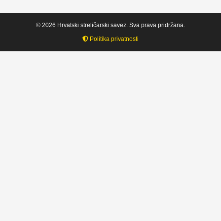
© 2026 Hrvatski streličarski savez. Sva prava pridržana.
Politika privatnosti