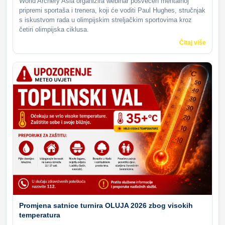
World Archery Asia organizira webinar posvećen mentalnoj
pripremi sportaša i trenera, koji će voditi Paul Hughes, stručnjak
s iskustvom rada u olimpijskim streljačkim sportovima kroz
četiri olimpijska ciklusa.
Čitaj više
Promjena satnice turnira OLUJA 2026 zbog visokih
temperatura