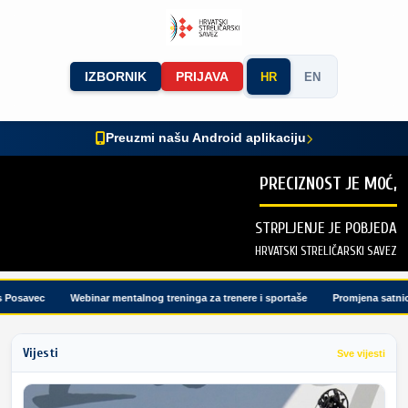
IZBORNIK
PRIJAVA
HR
EN
Preuzmi našu Android aplikaciju
PRECIZNOST JE MOĆ,
STRPLJENJE JE POBJEDA
HRVATSKI STRELIČARSKI SAVEZ
osavec
Webinar mentalnog treninga za trenere i sportaše
Promjena satnice t
Vijesti
Sve vijesti